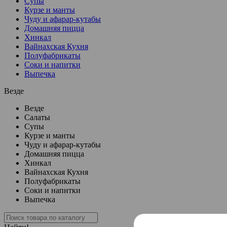
Супы
Курзе и манты
Чуду и афарар-кутабы
Домашняя пицца
Хинкал
Вайнахская Кухня
Полуфабрикаты
Соки и напитки
Выпечка
Везде
Везде
Салаты
Супы
Курзе и манты
Чуду и афарар-кутабы
Домашняя пицца
Хинкал
Вайнахская Кухня
Полуфабрикаты
Соки и напитки
Выпечка