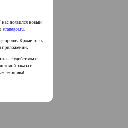
 нас появился новый
ке
stranagor.ru
.
ще проще. Кроме того,
м приложении.
ть вас удобством и
истемой заказа и
ным эмоциям!