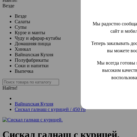
Найти!
Везде
Везде
Салаты
Мы радостно сообща
Супы
сайт и моби
Курзе и манты
Чуду и афарар-кутабы
Теперь заказывать до
Домашняя пицца
Хинкал
вы можете во
Вайнахская Кухня
Полуфабрикаты
Мы всегда готовы 
Соки и напитки
высоким качеств
Выпечка
воспользова
Найти!
Вайнахская Кухня
Сискал галнаш с курицей / 450 гр
Сискал галнаш с курицей.